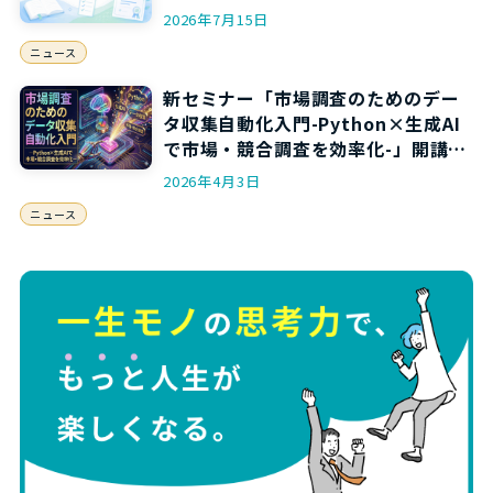
2026年7月15日
ニュース
新セミナー「市場調査のためのデー
タ収集自動化入門-Python×生成AI
で市場・競合調査を効率化-」開講の
お知らせ
2026年4月3日
ニュース