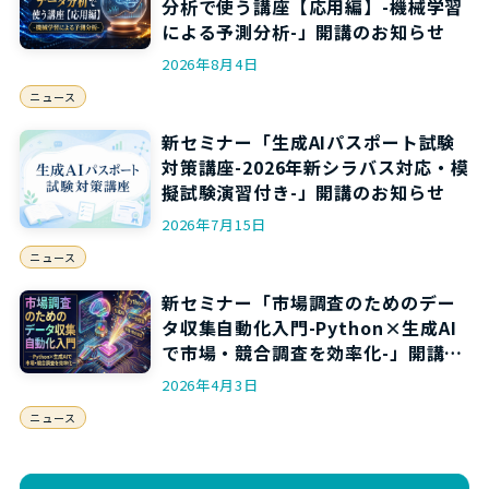
分析で使う講座【応用編】-機械学習
による予測分析-」開講のお知らせ
2026年8月4日
ニュース
新セミナー「生成AIパスポート試験
対策講座-2026年新シラバス対応・模
擬試験演習付き-」開講のお知らせ
2026年7月15日
ニュース
新セミナー「市場調査のためのデー
タ収集自動化入門-Python×生成AI
で市場・競合調査を効率化-」開講の
お知らせ
2026年4月3日
ニュース