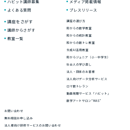
ハビット講師募集
メディア掲載情報
よくある質問
プレスリリース
講座をさがす
講座の選び方
和からの数学教室
講師からさがす
和からの統計教室
教室一覧
和からの数トレ教室
生成AI活用教室
和からジュニア（小・中学生）
社会人の学び直し
法人・団体のお客様
法人向けデータ分析サービス
ロマ数トレラン
動画視聴サービス「ハビット」
数学アートサロン“MAS”
お問い合わせ
無料相談お申し込み
法人様向け研修サービスのお問い合わせ