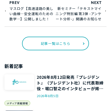
PREV
NEXT
マスログ【高速道路の美し
新セミナー「テキストマイ
い曲線―安全運転のための
ニング特別編 第3弾 -アンケ
数学―】公開しました！
ート分析-」開講のお知らせ
記事一覧はこちら
新着記事
2026年8月12日発売『プレジデン
ト』（プレジデント社）に代表取締
役・堀口智之のインタビューが掲載
されます
2026年8月5日
メディア掲載情報