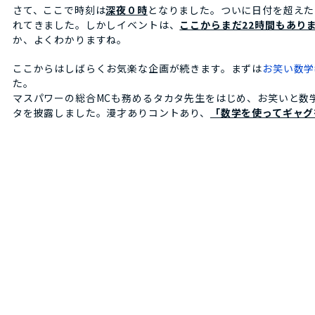
さて、ここで時刻は
深夜０時
となりました。ついに日付を超えた
れてきました。しかしイベントは、
ここからまだ22時間もあり
か、よくわかりますね。
ここからはしばらくお気楽な企画が続きます。まずは
お笑い数学
た。
マスパワーの総合MCも務めるタカタ先生をはじめ、お笑いと数
タを披露しました。漫才ありコントあり、
「数学を使ってギャグ