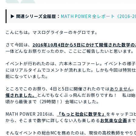
▶
関連シリーズ全履歴：
MATH POWER 全レポート（2016-2
こんにちは。マスログライターのキグロです。
さて今回は、
2016年10月4日から5日にかけて開催された数学のお祭
一体どんなお祭りだったのか、ここにご報告したいと思います。
イベントが行われたのは、六本木ニコファーレ。イベントの様子
にはリアルタイムでコメントが流れました。しかも今回は特別仕
能になっていました。
ところでこのお祭り、4日と5日に開催されたのでは
ありません
催されました。
とんでもなくぶっ飛んだお祭りですね！ 私は始
頃から最後まで（29時間！）会場にいました。
MATH POWER 2016は、
「もっと社会に数学を」
をキャッチコ
から、そこまで数学に詳しくない人も楽しめる
お気楽な企画
ま
そんなイベントの総合MCを務めたのは、現役の高校教師をやり