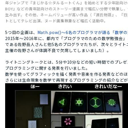
年ジャンプで『まじかる☆タルるートくん』を始めとする少年誌向けの
BOY』などの青年誌向けのストーリー漫画まで幅広い分野で執筆し
生み出す。その他、ネームバリューが高い作品（『源氏物語』、『日
トとしてテレビ出演、ヌード画集執筆など幅広く活動中。
5つ目の企画は、
Math.pow()～6名のプログラマが語る「数学
2015年～2016年に、都内で「プログラマのための数学勉強
である佐野岳人さんと他5名のプログラマたちが、次々とライト
主催の佐野さんが体調不良で欠席してしまいました）。
ライトニングトークとは、5分や10分などの短い時間でのプレゼ
プログラミングに関する発表を行いました。
数学を使ってグラフィックを描く発表や音楽を作る発表などのほ
さらには生命現象を数学で再現するプログラミングの紹介などが