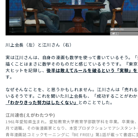
川上会長（左）と江川さん（右）
実は江川さんは、自身の漫画も数学を使って書いているそう。「
描くことはまさに数学そのものだと感じているそうです。『東京
大ヒットを記録し、
後半は敢えてルールを破るという「実験」を
す。
なぜそんなことを、と思うかもしれません。江川さんは「売れる
いるそうです。これを聞いた川上会長も、「成功することがわか
「わかりきった努力はしたくない」
とのことでした。
江川達也(えがわたつや)
1961年愛知県生まれ。愛知教育大学教育学部数学科を卒業。卒業後
月で退職。その後漫画家となり、本宮プロダクションでアシスタントを
青年漫画誌コミックモーニングに『BE FREE!』第1話が載って書