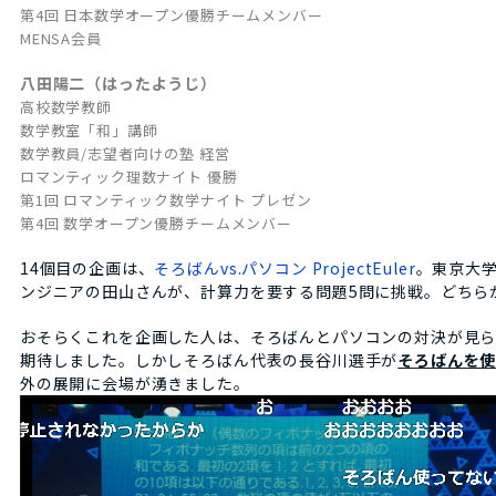
第4回 日本数学オープン優勝チームメンバー
MENSA会員
八田陽二（はったようじ）
高校数学教師
数学教室「和」講師
数学教員/志望者向けの塾 経営
ロマンティック理数ナイト 優勝
第1回 ロマンティック数学ナイト プレゼン
第4回 数学オープン優勝チームメンバー
14個目の企画は、
そろばんvs.パソコン ProjectEuler
。東京大
ンジニアの田山さんが、計算力を要する問題5問に挑戦。どちら
おそらくこれを企画した人は、そろばんとパソコンの対決が見ら
期待しました。しかしそろばん代表の長谷川選手が
そろばんを
外の展開に会場が湧きました。