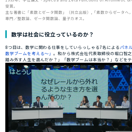
受賞。
主な著書に「素数とゼータ関数」（共立出版）,「素数からゼータへ
専門／整数論、ゼータ関数論、量子カオス。
数学は社会に役立っているのか？
8つ目は、数学に関わる仕事をしていらっしゃる7名による
パネ
数学ブームを考える～」
。和から株式会社代表取締役の堀口智之
踏み外す人生を選んだか？」「数学ブームは本当か？」などを