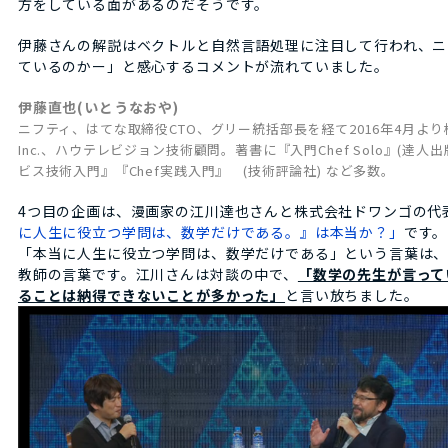
方をしている面があるのだそうです。
伊藤さんの解説はベクトルと自然言語処理に注目して行われ、ニ
ているのかー」と感心するコメントが流れていました。
伊藤直也(いとうなおや)
ニフティ、はてな取締役CTO、グリー統括部長を経て2016年4月より株式会社
Inc.、ハウテレビジョン技術顧問。著書に『入門Chef Solo』(
ビス技術入門』『Chef実践入門』 (技術評論社) など多数。
4つ目の企画は、漫画家の江川達也さんと株式会社ドワンゴの代
に人生に役立つ学問は、数学だけである。』は本当か？」
です。
「本当に人生に役立つ学問は、数学だけである」という言葉は
教師の言葉です。江川さんは対談の中で、
「数学の先生が言って
ることは納得できないことが多かった」
と言い放ちました。