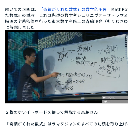
続いての企画は、
「奇蹟がくれた数式」の数学的予習
。Math
た数式』の試写。これは先述の数学者シュリニヴァーサ・ラマヌジャ
映画の字幕監修を行った東大数学科修士の森脇湧登（もりわき
に解説しました。
２枚のホワイトボードを使って解説する森脇さん
『奇蹟がくれた数式』はラマヌジャンのすべての功績を取り上げ