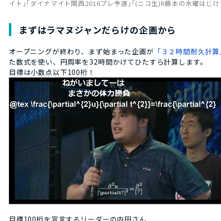
イト｣｢ダイナマイト関西2016プレ予選｣｢(ニコ生)R藤本の水曜は
まずはラマヌジャンだらけの企画から
オープニングが終わり、まず始まった企画が
「３２時間耐久計算
た数式を使い、円周率を32時間かけてひたすら計算します。
目標は小数点以下100桁！
目標100桁を宣言するリーダーの内田さん