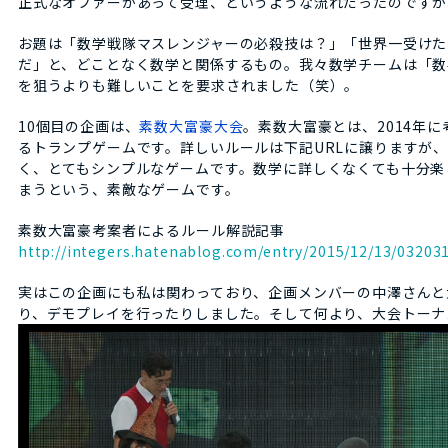
正式なオファーがあって受理、というような流れだったのですが
お題は「数学戦隊マスレンジャーの必殺技は？」「世界一受けた
だ」と、どことなく数学と関係するもの。我々数学チームは「数
を狙うよりも難しいことを要求されました（笑）。
10個目の企画は、
素数大富豪大会
。素数大富豪とは、2014年
るトランプゲームです。詳しいルールは下記URLに譲りますが
く、とてもシンプルなゲームです。数学に詳しくなくても十分楽
まうという、素敵なゲームです。
素数大富豪考案者によるルール解説記事
http://integers.hatenablog.com/entry/2015/12/13/03203
実はこの企画にも私は関わっており、企画メンバーの中澤さんと
り、デモプレイを行ったりしました。そして何より、大会トーナ