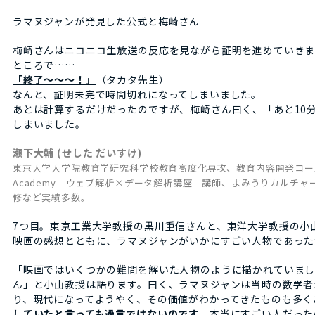
ラマヌジャンが発見した公式と梅崎さん
梅崎さんはニコニコ生放送の反応を見ながら証明を進めていきま
ところで……
「終了～～～！」
（タカタ先生）
なんと、証明未完で時間切れになってしまいました。
あとは計算するだけだったのですが、梅崎さん曰く、「あと10
しまいました。
瀬下大輔 (せした だいすけ)
東京大学大学院教育学研究科学校教育高度化専攻、教育内容開発コース(数学
Academy ウェブ解析×データ解析講座 講師、よみうりカルチ
修など実績多数。
7つ目。東京工業大学教授の黒川重信さんと、東洋大学教授の小
映画の感想とともに、ラマヌジャンがいかにすごい人物であった
「映画ではいくつかの難問を解いた人物のように描かれていま
ん」と小山教授は語ります。曰く、ラマヌジャンは当時の数学者
り、現代になってようやく、その価値がわかってきたものも多く
していたと言っても過言ではないのです
。本当にすごい人だった