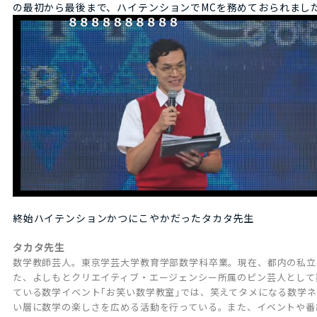
の最初から最後まで、ハイテンションでMCを務めておられまし
終始ハイテンションかつにこやかだったタカタ先生
タカタ先生
数学教師芸人。東京学芸大学教育学部数学科卒業。現在、都内の私立高
た、よしもとクリエイティブ・エージェンシー所属のピン芸人として数
ている数学イベント｢お笑い数学教室｣では、笑えてタメになる数学
い層に数学の楽しさを広める活動を行っている。また、イベントや番