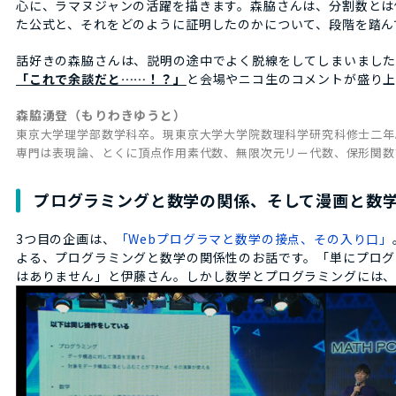
心に、ラマヌジャンの活躍を描きます。森脇さんは、分割数とは
た公式と、それをどのように証明したのかについて、段階を踏ん
話好きの森脇さんは、説明の途中でよく脱線をしてしまいました
「これで余談だと……！？」
と会場やニコ生のコメントが盛り上
森脇湧登（もりわきゆうと）
東京大学理学部数学科卒。現東京大学大学院数理科学研究科修士二年
専門は表現論、とくに頂点作用素代数、無限次元リー代数、保形関数
プログラミングと数学の関係、そして漫画と数
3つ目の企画は、
「Webプログラマと数学の接点、その入り口」
よる、プログラミングと数学の関係性のお話です。「単にプログ
はありません」と伊藤さん。しかし数学とプログラミングには、