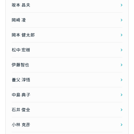
坂本 昌夫
岡崎 凌
岡本 健太郎
松中 宏樹
伊藤智也
養父 淳悟
中島 典子
石井 俊全
小林 克彦