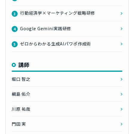
行動経済学×マーケティング戦略研修
3
Google Gemini実践研修
4
ゼロからわかる生成AIパワポ作成術
5
講師
堀口 智之
綱島 佑介
川原 祐哉
門田 実