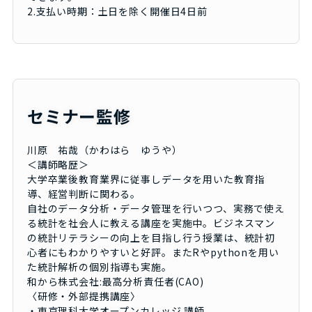
2.支払い時期：土日を除く開催日4日前
セミナー監修
川原 祐哉（かわはら ゆうや）
＜講師略歴＞
大学卒業後教育業界に従事しデータを用いた教育指
導、経営判断に関わる。
自社のデータ分析・データ管理を行いつつ、実務で使え
る統計を社会人に教える講座を実施中。ビジネスマン
の統計リテラシーの向上を目指し行う授業は、統計初
心者にもわかりやすいと好評。またRやpythonを用い
た統計解析の個別指導も実施。
和から株式会社:最高分析責任者(CAO)
〈研修・外部提携講座〉
・東京理科大学オープンカレッジ 講師