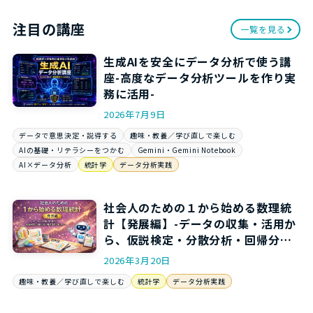
注目の講座
一覧を見る
生成AIを安全にデータ分析で使う講
座-高度なデータ分析ツールを作り実
務に活用-
2026年7月9日
データで意思決定・説得する
趣味・教養／学び直しで楽しむ
AIの基礎・リテラシーをつかむ
Gemini・Gemini Notebook
AI×データ分析
統計学
データ分析実践
社会人のための１から始める数理統
計【発展編】-データの収集・活用か
ら、仮説検定・分散分析・回帰分析
の数理まで-
2026年3月20日
趣味・教養／学び直しで楽しむ
統計学
データ分析実践