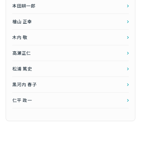
本田耕一郎
檜山 正幸
木内 敬
高瀬正仁
松浦 篤史
黒河内 春子
仁平 政一