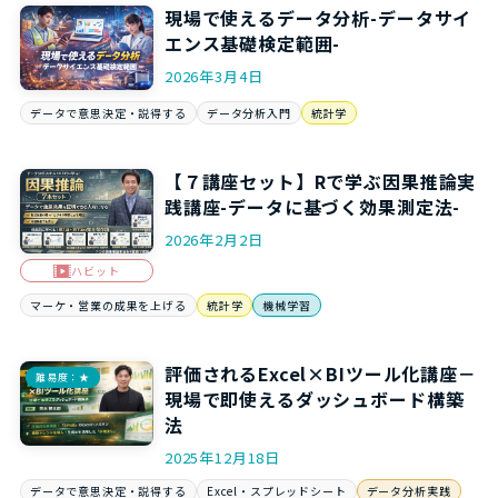
現場で使えるデータ分析-データサイ
エンス基礎検定範囲-
2026年3月4日
データで意思決定・説得する
データ分析入門
統計学
【７講座セット】Rで学ぶ因果推論実
践講座-データに基づく効果測定法-
2026年2月2日
ハビット
マーケ・営業の成果を上げる
統計学
機械学習
評価されるExcel×BIツール化講座－
難易度：★
現場で即使えるダッシュボード構築
法
2025年12月18日
データで意思決定・説得する
Excel・スプレッドシート
データ分析実践