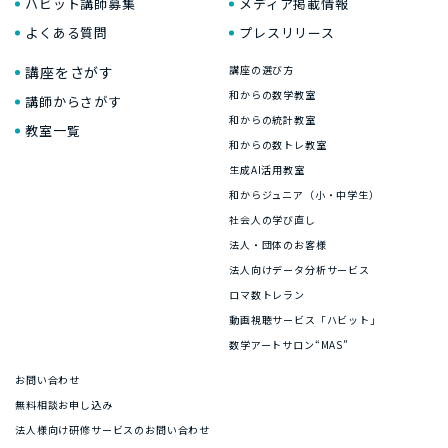
ハビット講師募集
メディア掲載情報
よくある質問
プレスリリース
講座をさがす
講座の選び方
和からの数学教室
講師からさがす
和からの統計教室
教室一覧
和からの数トレ教室
生成AI活用教室
和からジュニア（小・中学生）
社会人の学び直し
法人・団体のお客様
法人向けデータ分析サービス
ロマ数トレラン
動画視聴サービス「ハビット」
数学アートサロン“MAS”
お問い合わせ
無料相談お申し込み
法人様向け研修サービスのお問い合わせ