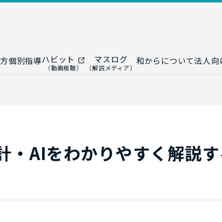
ハビット
マスログ
方
個別指導
和からについて
法人向
（動画視聴）
（解説メディア）
ー
生成AI教室
研修プログ
ップ
大人の統計教室
生成AI研修
ップ
数トレ教室
統計・デー
ップ
大人の数学教室
データドリ
計・AIをわかりやすく解説す
修
プ
和からジュニア
（小・中学生）
AI顧問サ
法人向けデ
ス
導入事例・