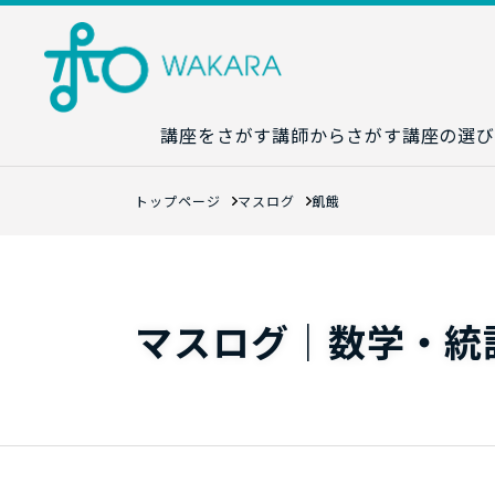
講座をさがす
講師からさがす
講座の選び
講座カレンダ
トップページ
マスログ
飢餓
生成AI講座マ
統計学講座マ
数字力講座マ
マスログ｜数学・統
数学講座マッ