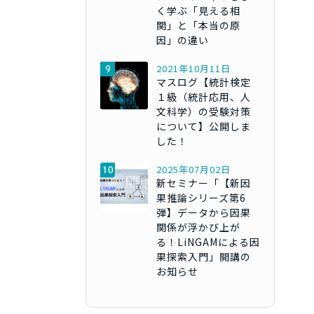
く学ぶ「見える相
関」と「本当の原
因」の違い
2021年10月11日
マスログ【統計検定
１級（統計応用、人
文科学）の受験対策
について】公開しま
した！
2025年07月02日
新セミナー「【新因
果推論シリーズ第6
弾】データから因果
関係が浮かび上が
る！LiNGAMによる因
果探索入門」開講の
お知らせ