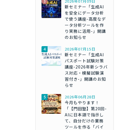
2026年07月09日
新セミナー「生成AI
を安全にデータ分析
で使う講座-高度なデ
ータ分析ツールを作
り実務に活用-」開講
のお知らせ
2026年07月15日
新セミナー「生成AI
パスポート試験対策
講座-2026年新シラバ
ス対応・模擬試験演
習付き-」開講のお知
らせ
2026年06月28日
今月もやります！
「【門田塾】第20回-
AIに日本語で指示し
て、自分だけの業務
ツールを作る「バイ