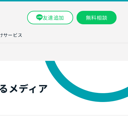
友達追加
無料相談
けサービス
ラム一覧
タ分析研修
ブン・数字力研
るメディア
ービス
ータ分析サービ
研修実績