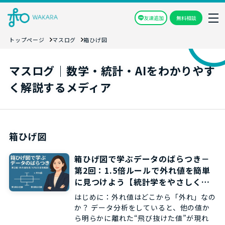
友達追加
無料相談
トップページ
マスログ
箱ひげ図
マスログ｜数学・統計・AIをわかりやす
く解説するメディア
箱ひげ図
箱ひげ図で学ぶデータのばらつき－
第2回：1.5倍ルールで外れ値を簡単
に見つけよう【統計学をやさしく解
説】
はじめに：外れ値はどこから「外れ」なの
か？ データ分析をしていると、他の値か
ら明らかに離れた“飛び抜けた値”が現れ