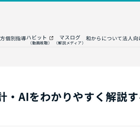
ハビット
マスログ
方
個別指導
和からについて
法人向
（動画視聴）
（解説メディア）
ー
生成AI教室
研修プログ
ップ
大人の統計教室
生成AI研修
ップ
数トレ教室
統計・デー
ップ
大人の数学教室
データドリ
計・AIをわかりやすく解説す
修
プ
和からジュニア
（小・中学生）
AI顧問サ
法人向けデ
ス
導入事例・