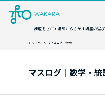
講座をさがす
講師からさがす
講座の選び
講座カレンダ
トップページ
マスログ
検索
生成AI講座マ
統計学講座マ
数字力講座マ
マスログ｜数学・統
数学講座マッ