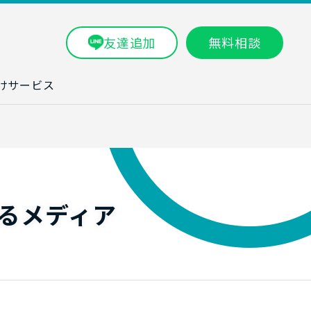
友達追加
無料相談
けサービス
ラム一覧
タ分析研修
ブン・数字力研
るメディア
ービス
ータ分析サービ
研修実績