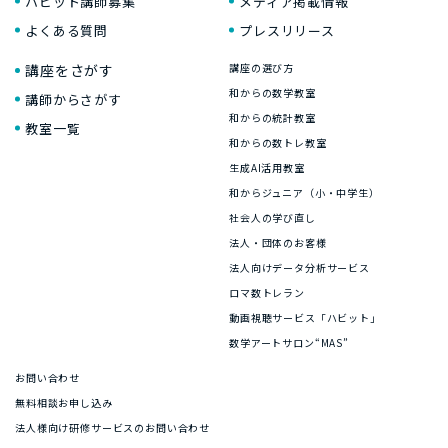
ハビット講師募集
メディア掲載情報
よくある質問
プレスリリース
講座をさがす
講座の選び方
和からの数学教室
講師からさがす
和からの統計教室
教室一覧
和からの数トレ教室
生成AI活用教室
和からジュニア（小・中学生）
社会人の学び直し
法人・団体のお客様
法人向けデータ分析サービス
ロマ数トレラン
動画視聴サービス「ハビット」
数学アートサロン“MAS”
お問い合わせ
無料相談お申し込み
法人様向け研修サービスのお問い合わせ