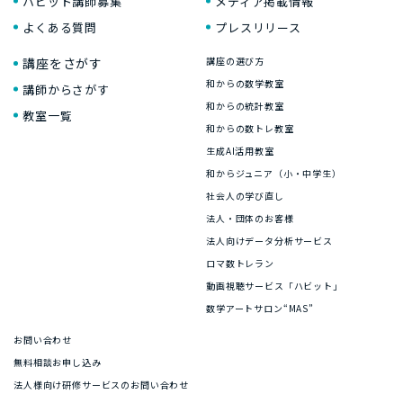
ハビット講師募集
メディア掲載情報
よくある質問
プレスリリース
講座をさがす
講座の選び方
和からの数学教室
講師からさがす
和からの統計教室
教室一覧
和からの数トレ教室
生成AI活用教室
和からジュニア（小・中学生）
社会人の学び直し
法人・団体のお客様
法人向けデータ分析サービス
ロマ数トレラン
動画視聴サービス「ハビット」
数学アートサロン“MAS”
お問い合わせ
無料相談お申し込み
法人様向け研修サービスのお問い合わせ