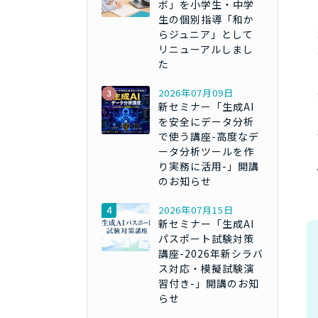
ボ」を小学生・中学
生の個別指導「和か
らジュニア」として
リニューアルしまし
た
2026年07月09日
新セミナー「生成AI
を安全にデータ分析
で使う講座-高度なデ
ータ分析ツールを作
り実務に活用-」開講
のお知らせ
2026年07月15日
新セミナー「生成AI
パスポート試験対策
講座-2026年新シラバ
ス対応・模擬試験演
習付き-」開講のお知
らせ