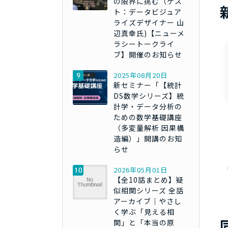
の限界に挑む（ゲス
ト：データビジュア
ライズデザイナー 山
辺真幸氏)【ニューメ
ラシートークライ
ブ】開催のお知らせ
2025年08月20日
新セミナー「【統計
DS数学シリーズ】統
計学・データ分析の
ための数学基礎講座
（多変量解析 因果構
造編）」開講のお知
らせ
2026年05月01日
【全10話まとめ】疑
似相関シリーズ 全話
アーカイブ｜やさし
く学ぶ「見える相
関」と「本当の原