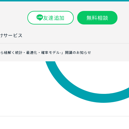
友達追加
無料相談
けサービス
ラム一覧
ら紐解く統計・最適化・確率モデル-」開講のお知らせ
タ分析研修
ブン・数字力研
ービス
ータ分析サービ
研修実績