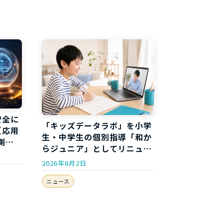
安全に
「キッズデータラボ」を小学
【応用
生・中学生の個別指導「和か
測分
らジュニア」としてリニュー
アルしました
2026年8月2日
ニュース