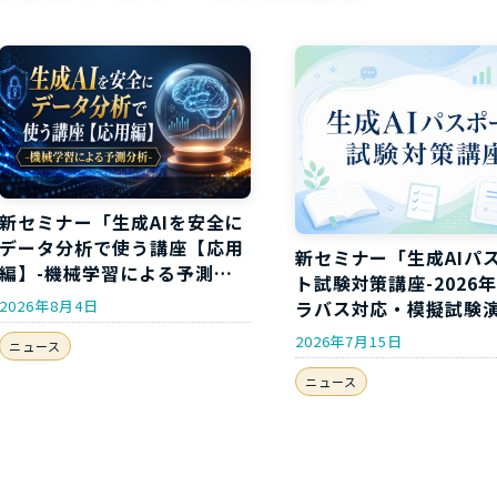
新セミナー「生成AIを安全に
データ分析で使う講座【応用
新セミナー「生成AIパ
編】-機械学習による予測分
ト試験対策講座-2026
析-」開講のお知らせ
2026年8月4日
ラバス対応・模擬試験
き-」開講のお知らせ
2026年7月15日
ニュース
ニュース