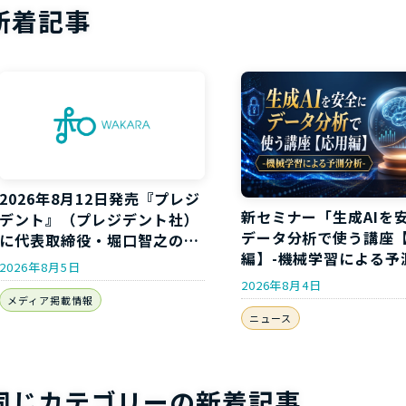
新着記事
2026年8月12日発売『プレジ
新セミナー「生成AIを
デント』（プレジデント社）
データ分析で使う講座
に代表取締役・堀口智之のイ
編】-機械学習による予
ンタビューが掲載されます
2026年8月5日
析-」開講のお知らせ
2026年8月4日
メディア掲載情報
ニュース
同じカテゴリーの新着記事