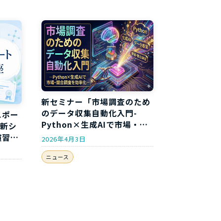
新セミナー「市場調査のため
のデータ収集自動化入門-
スポー
Python×生成AIで市場・競
年新シ
合調査を効率化-」開講のお
演習付
2026年4月3日
知らせ
ニュース