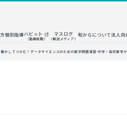
ハビット
マスログ
方
個別指導
和からについて
法人向
（動画視聴）
（解説メディア）
ー
生成AI教室
研修プログ
を動かしてつかむ！データサイエンスのための数学問題演習-中学・高校数学か
ップ
大人の統計教室
生成AI研修
ップ
数トレ教室
統計・デー
ップ
大人の数学教室
データドリ
修
プ
和からジュニア
（小・中学生）
AI顧問サ
法人向けデ
ス
導入事例・