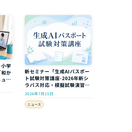
を小学
新セミナー「生成AIパスポー
「和か
ト試験対策講座-2026年新シ
ニュー
ラバス対応・模擬試験演習付
き-」開講のお知らせ
2026年7月15日
ニュース