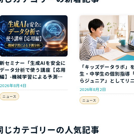
新セミナー「生成AIを安全に
「キッズデータラボ」
データ分析で使う講座【応用
生・中学生の個別指導
編】-機械学習による予測分
らジュニア」としてリ
析-」開講のお知らせ
2026年8月4日
アルしました
2026年8月2日
ニュース
ニュース
同じカテゴリーの人気記事