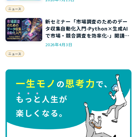
ニュース
新セミナー「市場調査のためのデー
タ収集自動化入門-Python×生成AI
で市場・競合調査を効率化-」開講の
お知らせ
2026年4月3日
ニュース