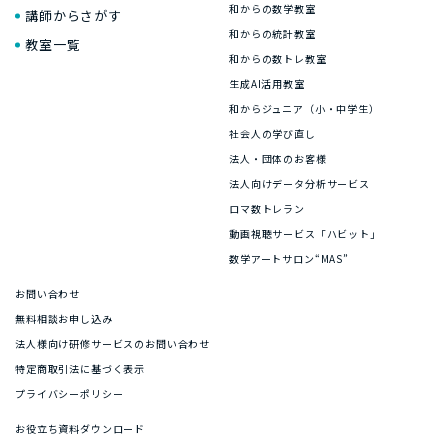
和からの数学教室
講師からさがす
和からの統計教室
教室一覧
和からの数トレ教室
生成AI活用教室
和からジュニア（小・中学生）
社会人の学び直し
法人・団体のお客様
法人向けデータ分析サービス
ロマ数トレラン
動画視聴サービス「ハビット」
数学アートサロン“MAS”
お問い合わせ
無料相談お申し込み
法人様向け研修サービスのお問い合わせ
特定商取引法に基づく表示
プライバシーポリシー
お役立ち資料ダウンロード