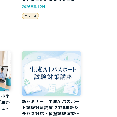
アルしました
2026年8月2日
ニュース
を小学
新セミナー「生成AIパスポー
「和か
ト試験対策講座-2026年新シ
ニュー
ラバス対応・模擬試験演習付