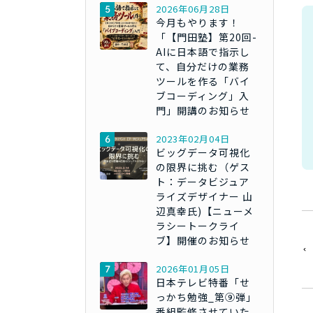
2026年06月28日
今月もやります！
「【門田塾】第20回-
AIに日本語で指示し
て、自分だけの業務
ツールを作る「バイ
ブコーディング」入
門」開講のお知らせ
2023年02月04日
ビッグデータ可視化
の限界に挑む（ゲス
ト：データビジュア
ライズデザイナー 山
辺真幸氏)【ニューメ
ラシートークライ
ブ】開催のお知らせ
2026年01月05日
日本テレビ特番「せ
っかち勉強_第⑨弾」
番組監修させていた