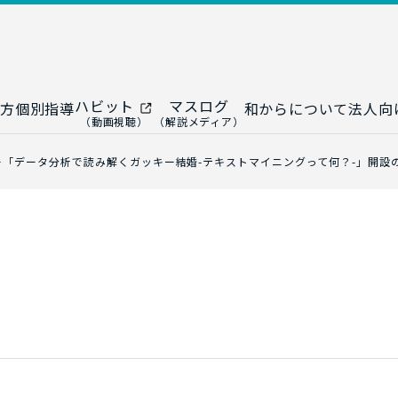
ハビット
マスログ
方
個別指導
和からについて
法人向
（動画視聴）
（解説メディア）
ー
生成AI教室
研修プログ
ー「データ分析で読み解くガッキー結婚-テキストマイニングって何？-」開設
ップ
大人の統計教室
生成AI研修
ップ
数トレ教室
統計・デー
ップ
大人の数学教室
データドリ
修
プ
和からジュニア
（小・中学生）
AI顧問サ
法人向けデ
ス
導入事例・