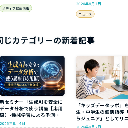
析-」開講のお知らせ
2026年8月4日
メディア掲載情報
ニュース
同じカテゴリーの新着記事
新セミナー「生成AIを安全に
「キッズデータラボ」
データ分析で使う講座【応用
生・中学生の個別指導
編】-機械学習による予測分
らジュニア」としてリ
析-」開講のお知らせ
2026年8月4日
アルしました
2026年8月2日