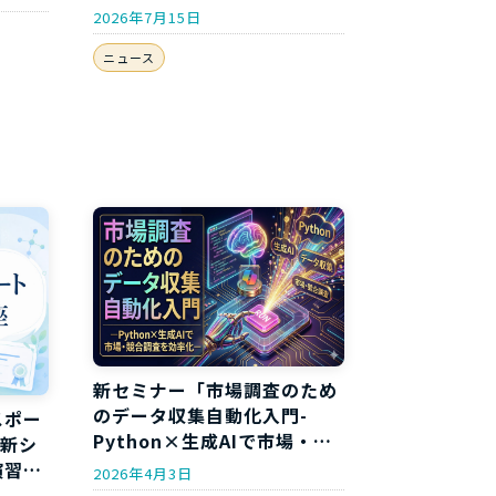
き-」開講のお知らせ
2026年7月15日
ニュース
新セミナー「市場調査のため
のデータ収集自動化入門-
スポー
Python×生成AIで市場・競
年新シ
合調査を効率化-」開講のお
演習付
2026年4月3日
知らせ