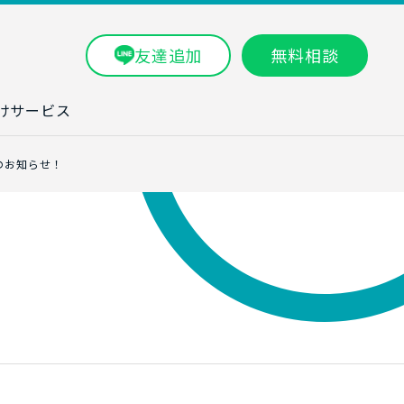
友達追加
無料相談
けサービス
ラム一覧
のお知らせ！
タ分析研修
ブン・数字力研
ービス
ータ分析サービ
研修実績