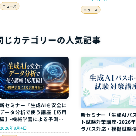
ニュース
ニュース
同じカテゴリーの人気記事
新セミナー「生成AIを安全に
データ分析で使う講座【応用
新セミナー「生成AIパ
編】-機械学習による予測分
ト試験対策講座-2026
析-」開講のお知らせ
2026年8月4日
ラバス対応・模擬試験
き-」開講のお知らせ