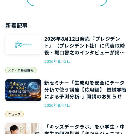
新着記事
2026年8月12日発売『プレジデン
ト』（プレジデント社）に代表取締
役・堀口智之のインタビューが掲載
されます
2026年8月5日
メディア掲載情報
新セミナー「生成AIを安全にデータ
分析で使う講座【応用編】-機械学習
による予測分析-」開講のお知らせ
2026年8月4日
ニュース
「キッズデータラボ」を小学生・中
学生の個別指導「和からジュニア」