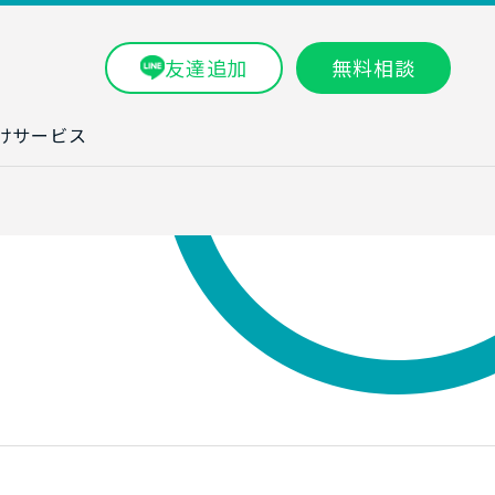
友達追加
無料相談
けサービス
ラム一覧
タ分析研修
ブン・数字力研
ービス
ータ分析サービ
研修実績