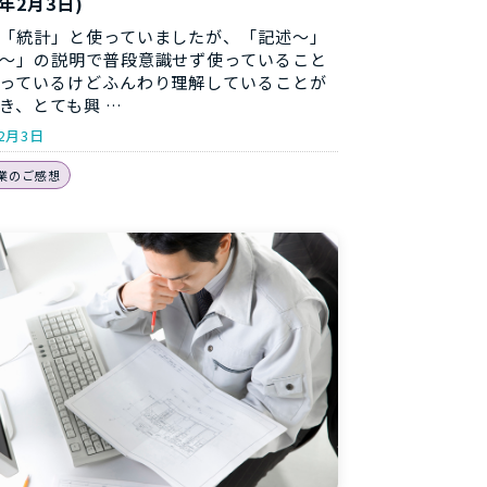
8年2月3日)
「統計」と使っていましたが、「記述～」
～」の説明で普段意識せず使っていること
っているけどふんわり理解していることが
き、とても興 …
年2月3日
業のご感想