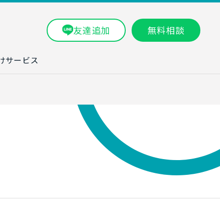
友達追加
無料相談
けサービス
ラム一覧
タ分析研修
ブン・数字力研
ービス
ータ分析サービ
研修実績