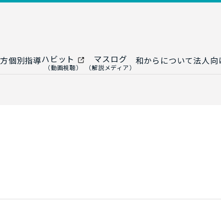
ハビット
マスログ
方
個別指導
和からについて
法人向
（動画視聴）
（解説メディア）
ー
生成AI教室
研修プログ
ップ
大人の統計教室
生成AI研修
ップ
数トレ教室
統計・デー
ップ
大人の数学教室
データドリ
修
プ
和からジュニア
（小・中学生）
AI顧問サ
法人向けデ
ス
導入事例・