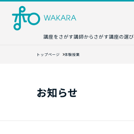
講座をさがす
講師からさがす
講座の選び
講座カレンダ
トップページ
体験授業
生成AI講座マ
統計学講座マ
数字力講座マ
お知らせ
数学講座マッ