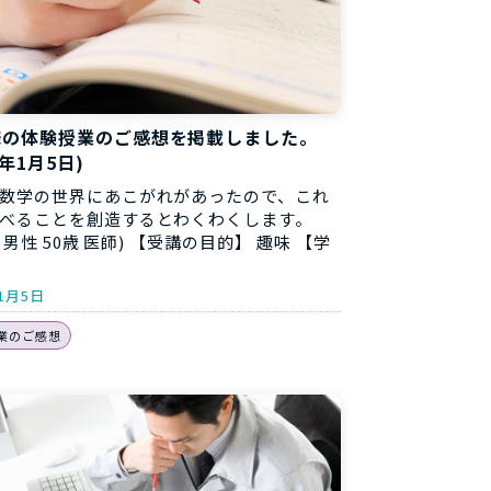
様の体験授業のご感想を掲載しました。
8年1月5日)
数学の世界にあこがれがあったので、これ
べることを創造するとわくわくします。
様 男性 50歳 医師) 【受講の目的】 趣味 【学
年1月5日
業のご感想