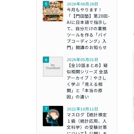
2026年06月28日
今月もやります！
「【門田塾】第20回-
AIに日本語で指示し
て、自分だけの業務
ツールを作る「バイ
ブコーディング」入
門」開講のお知らせ
2026年05月01日
【全10話まとめ】疑
似相関シリーズ 全話
アーカイブ｜やさし
く学ぶ「見える相
関」と「本当の原
因」の違い
2021年10月11日
マスログ【統計検定
１級（統計応用、人
文科学）の受験対策
について】公開しま