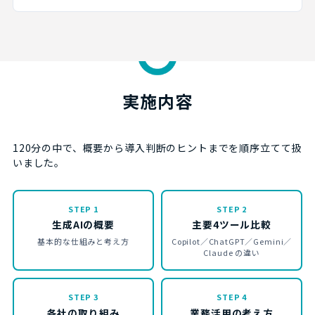
実施内容
120分の中で、概要から導入判断のヒントまでを順序立てて扱
いました。
STEP 1
STEP 2
生成AIの概要
主要4ツール比較
基本的な仕組みと考え方
Copilot／ChatGPT／Gemini／
Claude の違い
STEP 3
STEP 4
各社の取り組み
業務活用の考え方