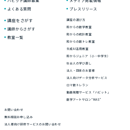
ハビット講師募集
メディア掲載情報
よくある質問
プレスリリース
講座をさがす
講座の選び方
和からの数学教室
講師からさがす
和からの統計教室
教室一覧
和からの数トレ教室
生成AI活用教室
和からジュニア（小・中学生）
社会人の学び直し
法人・団体のお客様
法人向けデータ分析サービス
ロマ数トレラン
動画視聴サービス「ハビット」
数学アートサロン“MAS”
お問い合わせ
無料相談お申し込み
法人様向け研修サービスのお問い合わせ