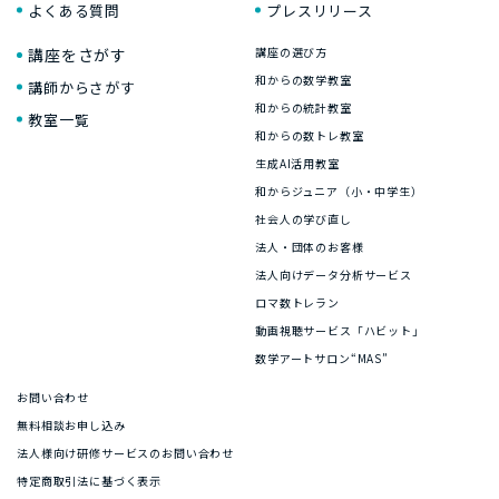
よくある質問
プレスリリース
講座をさがす
講座の選び方
和からの数学教室
講師からさがす
和からの統計教室
教室一覧
和からの数トレ教室
生成AI活用教室
和からジュニア（小・中学生）
社会人の学び直し
法人・団体のお客様
法人向けデータ分析サービス
ロマ数トレラン
動画視聴サービス「ハビット」
数学アートサロン“MAS”
お問い合わせ
無料相談お申し込み
法人様向け研修サービスのお問い合わせ
特定商取引法に基づく表示