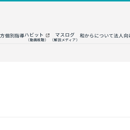
ハビット
マスログ
方
個別指導
和からについて
法人向
（動画視聴）
（解説メディア）
ー
生成AI教室
研修プログ
ップ
大人の統計教室
生成AI研修
ップ
数トレ教室
統計・デー
ップ
大人の数学教室
データドリ
修
プ
和からジュニア
（小・中学生）
AI顧問サ
法人向けデ
ス
導入事例・