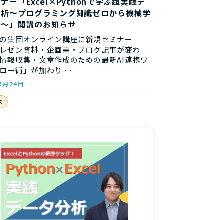
ナー「Excel×Pythonで学ぶ超実践デ
分析～プログラミング知識ゼロから機械学
で～」開講のお知らせ
の集団オンライン講座に新規セミナー
レゼン資料・企画書・ブログ記事が変わ
情報収集・文章作成のための最新AI連携ワ
ロー術」が加わり …
5月24日
ス