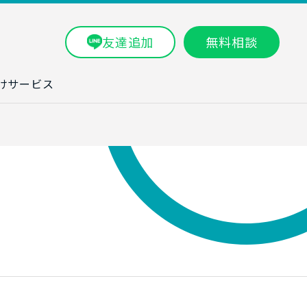
友達追加
無料相談
けサービス
ラム一覧
タ分析研修
ブン・数字力研
ービス
ータ分析サービ
研修実績