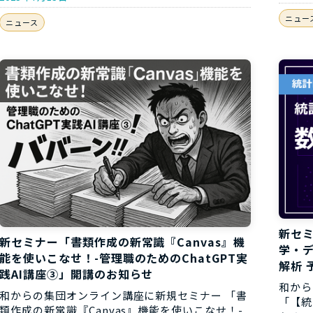
ニュー
ニュース
新セ
新セミナー「書類作成の新常識『Canvas』機
学・
能を使いこなせ！-管理職のためのChatGPT実
解析 
践AI講座③」開講のお知らせ
和から
和からの集団オンライン講座に新規セミナー 「書
「【統
類作成の新常識『Canvas』機能を使いこなせ！-