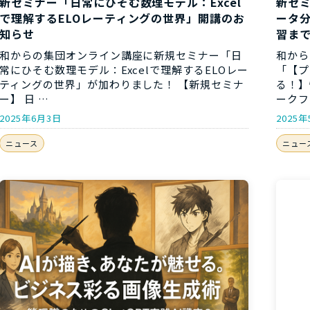
新セミナー「日常にひそむ数理モデル：Excel
新セミ
で理解するELOレーティングの世界」開講のお
ータ
知らせ
習ま
和からの集団オンライン講座に新規セミナー「日
和から
常にひそむ数理モデル：Excelで理解するELOレー
「【プ
ティングの世界」が加わりました！ 【新規セミナ
る！】
ー】 日 …
ークフ
2025年6月3日
2025年
ニュース
ニュー