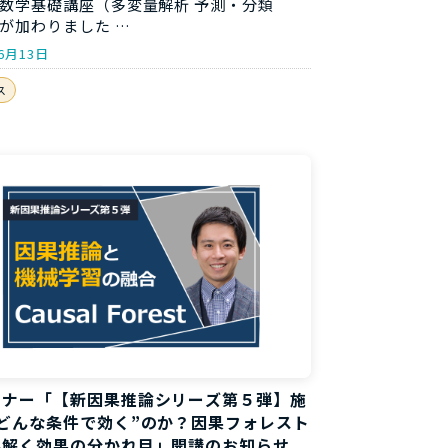
数学基礎講座（多変量解析 予測・分類
が加わりました …
6月13日
ス
ミナー「【新因果推論シリーズ第５弾】施
どんな条件で効く”のか？因果フォレスト
み解く効果の分かれ目」開講のお知らせ