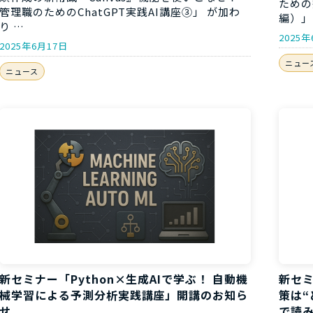
ための
管理職のためのChatGPT実践AI講座③」 が加わ
編）」
り …
2025年
2025年6月17日
ニュー
ニュース
新セミナー「Python×生成AIで学ぶ！ 自動機
新セ
械学習による予測分析実践講座」開講のお知ら
策は“
せ
で読