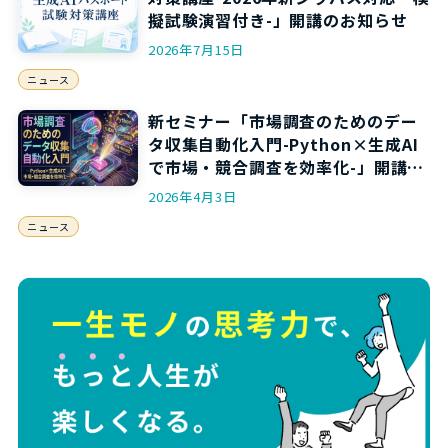
擬試験演習付き-」開講のお知らせ
2026年7月15日
ニュース
新セミナー「市場調査のためのデー
タ収集自動化入門-Python×生成AI
で市場・競合調査を効率化-」開講の
お知らせ
2026年4月3日
ニュース