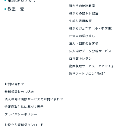
講師からさがす
和からの統計教室
教室一覧
和からの数トレ教室
生成AI活用教室
和からジュニア（小・中学生）
社会人の学び直し
法人・団体のお客様
法人向けデータ分析サービス
ロマ数トレラン
動画視聴サービス「ハビット」
数学アートサロン“MAS”
お問い合わせ
無料相談お申し込み
法人様向け研修サービスのお問い合わせ
特定商取引法に基づく表示
プライバシーポリシー
お役立ち資料ダウンロード