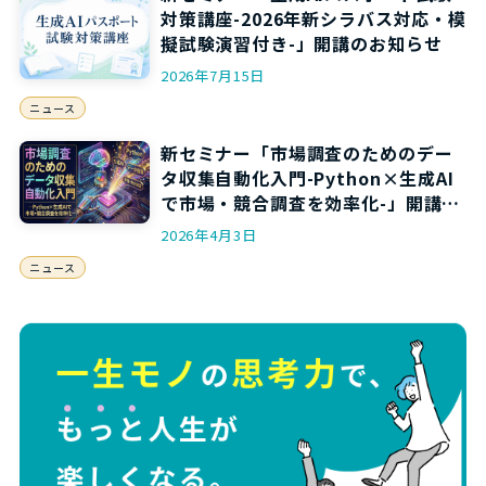
対策講座-2026年新シラバス対応・模
擬試験演習付き-」開講のお知らせ
2026年7月15日
ニュース
新セミナー「市場調査のためのデー
タ収集自動化入門-Python×生成AI
で市場・競合調査を効率化-」開講の
お知らせ
2026年4月3日
ニュース