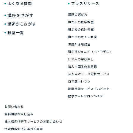
よくある質問
プレスリリース
講座をさがす
講座の選び方
和からの数学教室
講師からさがす
和からの統計教室
教室一覧
和からの数トレ教室
生成AI活用教室
和からジュニア（小・中学生）
社会人の学び直し
法人・団体のお客様
法人向けデータ分析サービス
ロマ数トレラン
動画視聴サービス「ハビット」
数学アートサロン“MAS”
お問い合わせ
無料相談お申し込み
法人様向け研修サービスのお問い合わせ
特定商取引法に基づく表示