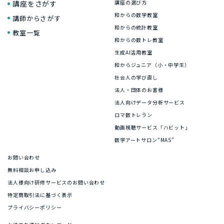
講座をさがす
講座の選び方
和からの数学教室
講師からさがす
和からの統計教室
教室一覧
和からの数トレ教室
生成AI活用教室
和からジュニア（小・中学生）
社会人の学び直し
法人・団体のお客様
法人向けデータ分析サービス
ロマ数トレラン
動画視聴サービス「ハビット」
数学アートサロン“MAS”
お問い合わせ
無料相談お申し込み
法人様向け研修サービスのお問い合わせ
特定商取引法に基づく表示
プライバシーポリシー