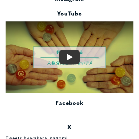
YouTube
Play
Facebook
X
Tweets by wakara_nagomi