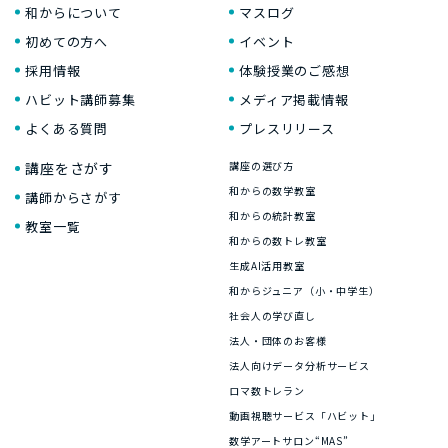
和からについて
マスログ
初めての方へ
イベント
採用情報
体験授業のご感想
ハビット講師募集
メディア掲載情報
よくある質問
プレスリリース
講座をさがす
講座の選び方
和からの数学教室
講師からさがす
和からの統計教室
教室一覧
和からの数トレ教室
生成AI活用教室
和からジュニア（小・中学生）
社会人の学び直し
法人・団体のお客様
法人向けデータ分析サービス
ロマ数トレラン
動画視聴サービス「ハビット」
数学アートサロン“MAS”