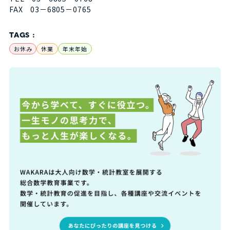
FAX 03－6805－0765
TAGS :
お休み
休業
年末年始