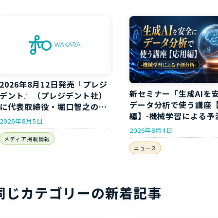
2026年8月12日発売『プレジ
新セミナー「生成AIを
デント』（プレジデント社）
データ分析で使う講座
に代表取締役・堀口智之のイ
編】-機械学習による予
ンタビューが掲載されます
2026年8月5日
析-」開講のお知らせ
2026年8月4日
メディア掲載情報
ニュース
同じカテゴリーの新着記事