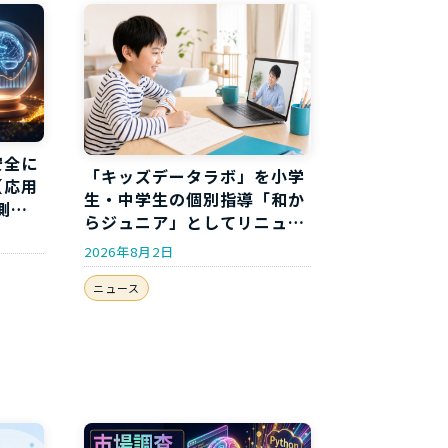
安全に
「キッズデータラボ」を小学
【応用
生・中学生の個別指導「和か
測分
らジュニア」としてリニュー
アルしました
2026年8月2日
ニュース