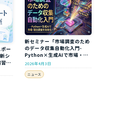
新セミナー「市場調査のため
のデータ収集自動化入門-
スポー
Python×生成AIで市場・競
年新シ
合調査を効率化-」開講のお
演習付
2026年4月3日
知らせ
ニュース