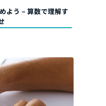
料
よう – 算数で理解す
せ