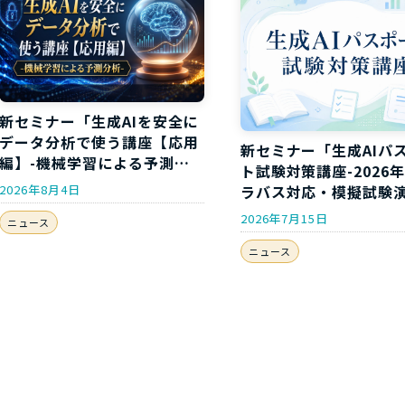
新セミナー「生成AIを安全に
データ分析で使う講座【応用
新セミナー「生成AIパ
編】-機械学習による予測分
ト試験対策講座-2026
析-」開講のお知らせ
2026年8月4日
ラバス対応・模擬試験
き-」開講のお知らせ
2026年7月15日
ニュース
ニュース