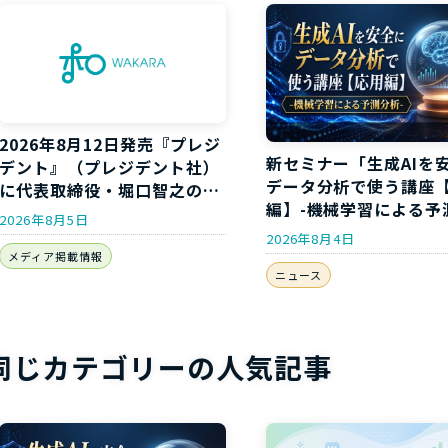
2026年8月12日発売『プレジ
新セミナー「生成AIを
デント』（プレジデント社）
データ分析で使う講座
に代表取締役・堀口智之のイ
編】-機械学習による予
ンタビューが掲載されます
2026年8月5日
析-」開講のお知らせ
2026年8月4日
メディア掲載情報
ニュース
同じカテゴリーの人気記事