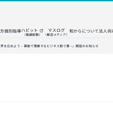
ハビット
マスログ
方
個別指導
和からについて
法人向
（動画視聴）
（解説メディア）
ー
生成AI教室
研修プログ
界を広めよう – 算数で理解するビジネス割り算 –」開設のお知らせ
ップ
大人の統計教室
生成AI研修
ップ
数トレ教室
統計・デー
ップ
大人の数学教室
データドリ
修
プ
和からジュニア
（小・中学生）
AI顧問サ
法人向けデ
ス
導入事例・