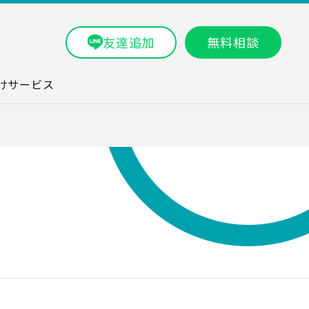
友達追加
無料相談
けサービス
ラム一覧
タ分析研修
ブン・数字力研
ービス
ータ分析サービ
研修実績