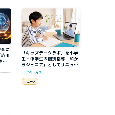
安全に
「キッズデータラボ」を小学
【応用
生・中学生の個別指導「和か
測分
らジュニア」としてリニュー
アルしました
2026年8月2日
ニュース