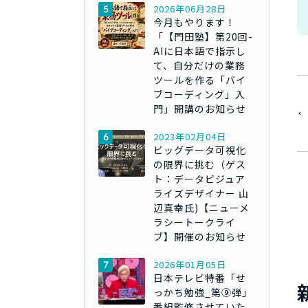
2026年06月28日
今月もやります！
「【門田塾】第20回-
AIに日本語で指示し
て、自分だけの業務
ツールを作る「バイ
ブコーディング」入
門」開講のお知らせ
2023年02月04日
ビッグデータ可視化
の限界に挑む（ゲス
ト：データビジュア
ライズデザイナー 山
辺真幸氏)【ニューメ
ラシートークライ
ブ】開催のお知らせ
2026年01月05日
日本テレビ特番「せ
っかち勉強_第⑨弾」
番組監修させていた