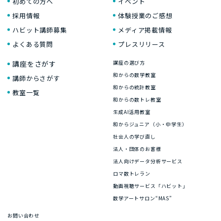
初めての方へ
イベント
採用情報
体験授業のご感想
ハビット講師募集
メディア掲載情報
よくある質問
プレスリリース
講座をさがす
講座の選び方
和からの数学教室
講師からさがす
和からの統計教室
教室一覧
和からの数トレ教室
生成AI活用教室
和からジュニア（小・中学生）
社会人の学び直し
法人・団体のお客様
法人向けデータ分析サービス
ロマ数トレラン
動画視聴サービス「ハビット」
数学アートサロン“MAS”
お問い合わせ