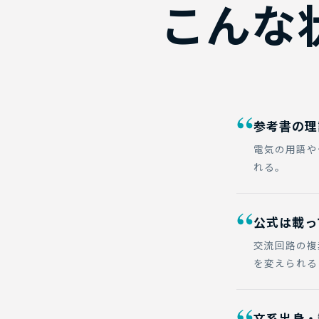
こんな
“
参考書の理
電気の用語や
れる。
“
公式は載っ
交流回路の複
を変えられる
文系出身・