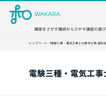
講座をさがす
講師からさがす
講座の選び
講座カレンダ
トップページ
電験三種・電気工事士の数学対策 個別
生成AI講座マ
統計学講座マ
数字力講座マ
電験三種・電気工事
数学講座マッ