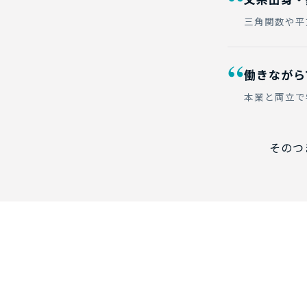
“
三角関数や平
“
働きながら
本業と両立で
そのつ