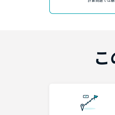
計算問題では崩
こ