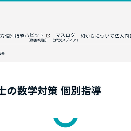
ハビット
マスログ
方
個別指導
和からについて
法人向
（動画視聴）
（解説メディア）
ー
生成AI教室
研修プログ
指導
ップ
大人の統計教室
生成AI研修
ップ
数トレ教室
統計・デー
ップ
大人の数学教室
データドリ
士の数学対策 個別指導
修
プ
和からジュニア
（小・中学生）
AI顧問サ
法人向けデ
ス
導入事例・