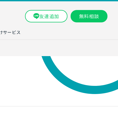
友達追加
無料相談
けサービス
ラム一覧
タ分析研修
ブン・数字力研
ービス
ータ分析サービ
研修実績