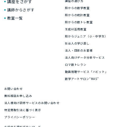
講座をさがす
講座の選び方
和からの数学教室
講師からさがす
和からの統計教室
教室一覧
和からの数トレ教室
生成AI活用教室
和からジュニア（小・中学生）
社会人の学び直し
法人・団体のお客様
法人向けデータ分析サービス
ロマ数トレラン
動画視聴サービス「ハビット」
数学アートサロン“MAS”
お問い合わせ
無料相談お申し込み
法人様向け研修サービスのお問い合わせ
特定商取引法に基づく表示
プライバシーポリシー
お役立ち資料ダウンロード