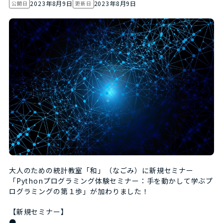
2023年8月9日
2023年8月9日
公開日
更新日
大人のための統計教室「和」（なごみ）に新規セミナー
「Pythonプログラミング体験セミナー：手を動かして学ぶプ
ログラミングの第１歩」が加わりました！
【新規セミナー】
●