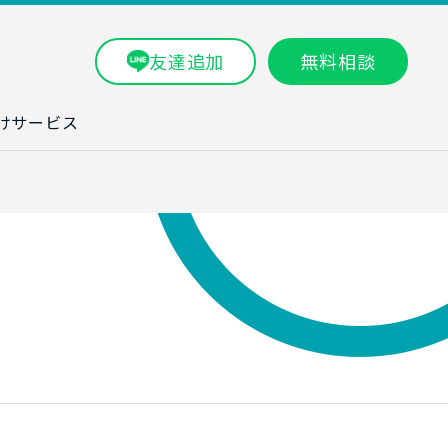
友達追加
無料相談
けサービス
ラム一覧
タ分析研修
ブン・数字力研
ービス
ータ分析サービ
研修実績