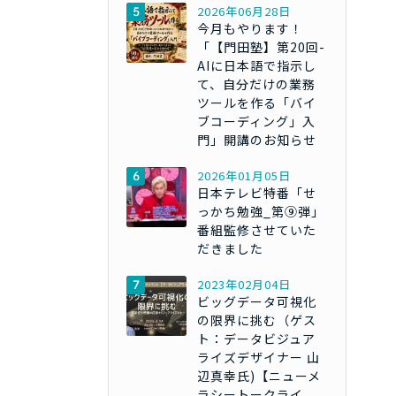
2026年06月28日
今月もやります！
「【門田塾】第20回-
AIに日本語で指示し
て、自分だけの業務
ツールを作る「バイ
ブコーディング」入
門」開講のお知らせ
2026年01月05日
日本テレビ特番「せ
っかち勉強_第⑨弾」
番組監修させていた
だきました
2023年02月04日
ビッグデータ可視化
の限界に挑む（ゲス
ト：データビジュア
ライズデザイナー 山
辺真幸氏)【ニューメ
ラシートークライ