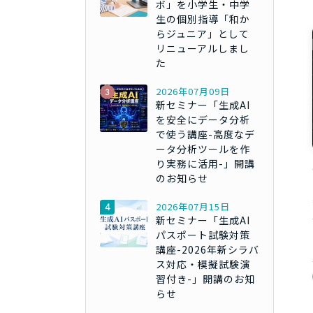
ボ」を小学生・中学
生の個別指導「和か
らジュニア」として
リニューアルしまし
た
2026年07月09日
新セミナー「生成AI
を安全にデータ分析
で使う講座-高度なデ
ータ分析ツールを作
り実務に活用-」開講
のお知らせ
2026年07月15日
新セミナー「生成AI
パスポート試験対策
講座-2026年新シラバ
ス対応・模擬試験演
習付き-」開講のお知
らせ