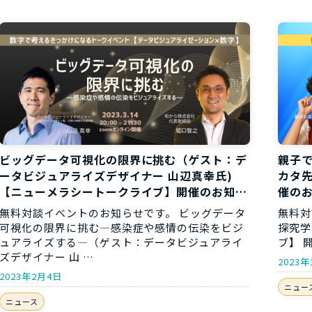
ビッグデータ可視化の限界に挑む（ゲスト：デ
親子
ータビジュアライズデザイナー 山辺真幸氏)
カタ
【ニューメラシートークライブ】開催のお知ら
催の
せ
無料対談イベントのお知らせです。 ビッグデータ
無料対
可視化の限界に挑む―感染症や感情の伝染をビジ
探究学
ュアライズする―（ゲスト：データビジュアライ
ブ】 開
ズデザイナー 山 …
2023年
2023年2月4日
ニュー
ニュース