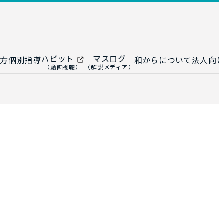
ハビット
マスログ
方
個別指導
和からについて
法人向
（動画視聴）
（解説メディア）
ー
生成AI教室
研修プログ
ップ
大人の統計教室
生成AI研修
ップ
数トレ教室
統計・デー
ップ
大人の数学教室
データドリ
修
プ
和からジュニア
（小・中学生）
AI顧問サ
法人向けデ
ス
導入事例・