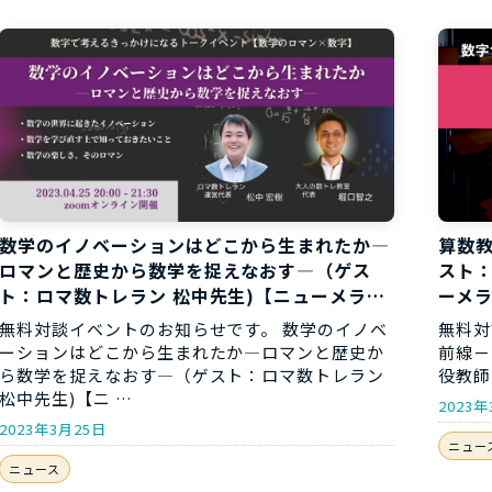
お役立ち資
数学のイノベーションはどこから生まれたか―
算数教
ロマンと歴史から数学を捉えなおす―（ゲス
スト
ト：ロマ数トレラン 松中先生)【ニューメラシ
ーメ
ートークライブ】開催のお知らせ
無料対談イベントのお知らせです。 数学のイノベ
無料対
ーションはどこから生まれたか―ロマンと歴史か
前線－
ら数学を捉えなおす―（ゲスト：ロマ数トレラン
役教師
松中先生)【ニ …
2023
2023年3月25日
ニュー
ニュース