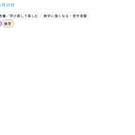
1月20日
教養／学び直しで楽しむ
数字に強くなる・苦手克服
数学