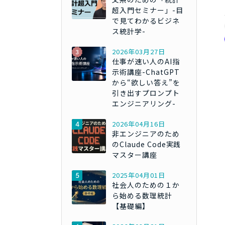
超入門セミナー」-目
で見てわかるビジネ
ス統計学-
2026年03月27日
仕事が速い人のAI指
示術講座-ChatGPT
から“欲しい答え”を
引き出すプロンプト
エンジニアリング-
2026年04月16日
非エンジニアのため
のClaude Code実践
マスター講座
2025年04月01日
社会人のための１か
ら始める数理統計
【基礎編】