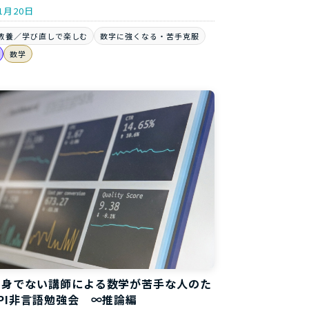
1月20日
教養／学び直しで楽しむ
数字に強くなる・苦手克服
数学
出身でない講師による数学が苦手な人のた
PI非言語勉強会 ∞推論編