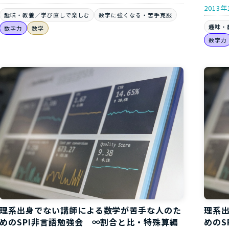
2013年
趣味・教養／学び直しで楽しむ
数字に強くなる・苦手克服
趣味・
数字力
数学
数字力
理系出身でない講師による数学が苦手な人のた
理系
めのSPI非言語勉強会 ∞割合と比・特殊算編
めのS