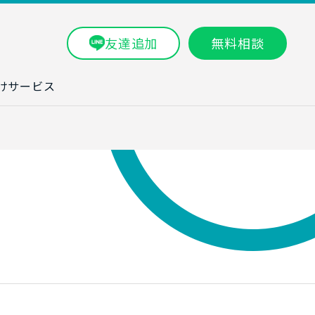
友達追加
無料相談
けサービス
ラム一覧
タ分析研修
ブン・数字力研
ービス
ータ分析サービ
研修実績