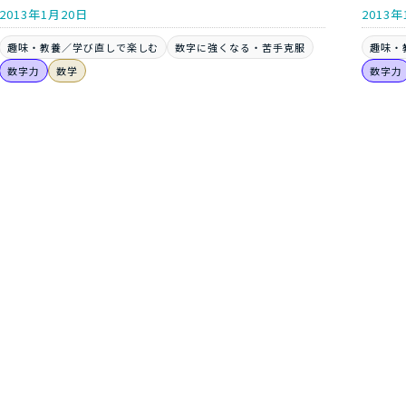
2013年1月20日
2013年
趣味・教養／学び直しで楽しむ
数字に強くなる・苦手克服
趣味・
数字力
数学
数字力