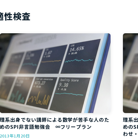
お役立ち資
適性検査
理系出身でない講師による数学が苦手な人のた
理系
めのSPI非言語勉強会 ∞フリープラン
めのS
わせ
2013年1月20日