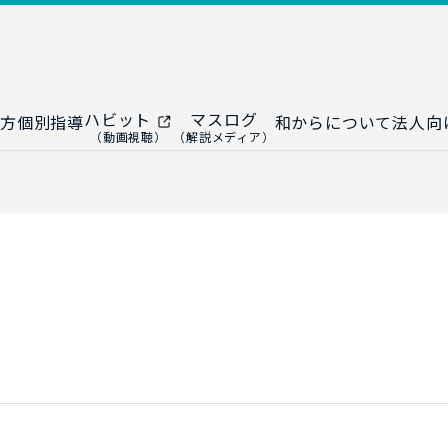
ハビット
マスログ
方
個別指導
和からについて
法人向
（動画視聴）
（解説メディア）
ー
生成AI教室
研修プログ
ップ
大人の統計教室
生成AI研修
ップ
数トレ教室
統計・デー
ップ
大人の数学教室
データドリ
修
プ
和からジュニア
（小・中学生）
AI顧問サ
法人向けデ
ス
導入事例・