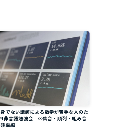
料
出身でない講師による数学が苦手な人のた
PI非言語勉強会 ∞集合・順列・組み合
・確率編