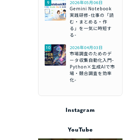
2026年05月06日
Gemini Notebook
実践研修-仕事の「読
む・まとめる・作
る」を一気に時短す
る-
2026年04月03日
市場調査のためのデ
ータ収集自動化入門-
Python×生成AIで市
場・競合調査を効率
化-
Instagram
YouTube