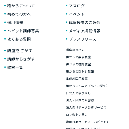
和からについて
マスログ
初めての方へ
イベント
採用情報
体験授業のご感想
ハビット講師募集
メディア掲載情報
よくある質問
プレスリリース
講座をさがす
講座の選び方
和からの数学教室
講師からさがす
和からの統計教室
教室一覧
和からの数トレ教室
生成AI活用教室
和からジュニア（小・中学生）
社会人の学び直し
法人・団体のお客様
法人向けデータ分析サービス
ロマ数トレラン
動画視聴サービス「ハビット」
数学アートサロン“MAS”