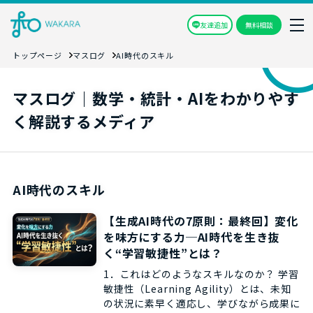
友達追加
無料相談
トップページ
マスログ
AI時代のスキル
マスログ｜数学・統計・AIをわかりやす
く解説するメディア
AI時代のスキル
【生成AI時代の7原則：最終回】変化
を味方にする力─AI時代を生き抜
く“学習敏捷性”とは？
1．これはどのようなスキルなのか？ 学習
敏捷性（Learning Agility）とは、未知
の状況に素早く適応し、学びながら成果に