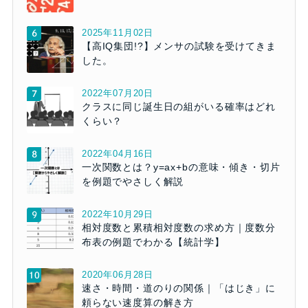
2025年11月02日
【高IQ集団!?】メンサの試験を受けてきま
した。
2022年07月20日
クラスに同じ誕生日の組がいる確率はどれ
くらい？
2022年04月16日
一次関数とは？y=ax+bの意味・傾き・切片
を例題でやさしく解説
2022年10月29日
相対度数と累積相対度数の求め方｜度数分
布表の例題でわかる【統計学】
2020年06月28日
速さ・時間・道のりの関係｜「はじき」に
頼らない速度算の解き方