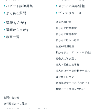
ハビット講師募集
メディア掲載情報
よくある質問
プレスリリース
講座をさがす
講座の選び方
和からの数学教室
講師からさがす
和からの統計教室
教室一覧
和からの数トレ教室
生成AI活用教室
和からジュニア（小・中学生）
社会人の学び直し
法人・団体のお客様
法人向けデータ分析サービス
ロマ数トレラン
動画視聴サービス「ハビット」
数学アートサロン“MAS”
お問い合わせ
無料相談お申し込み