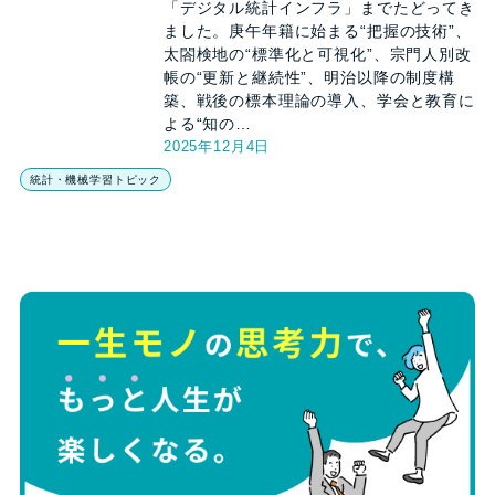
「デジタル統計インフラ」までたどってき
ました。庚午年籍に始まる“把握の技術”、
太閤検地の“標準化と可視化”、宗門人別改
帳の“更新と継続性”、明治以降の制度構
築、戦後の標本理論の導入、学会と教育に
よる“知の…
2025年12月4日
統計・機械学習トピック