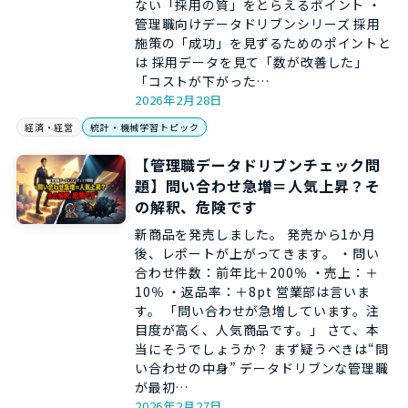
ない「採用の質」をとらえるポイント ・
管理職向けデータドリブンシリーズ 採用
施策の「成功」を見ずるためのポイントと
は 採用データを見て「数が改善した」
「コストが下がった…
2026年2月28日
経済・経営
統計・機械学習トピック
【管理職データドリブンチェック問
題】問い合わせ急増＝人気上昇？そ
の解釈、危険です
新商品を発売しました。 発売から1か月
後、レポートが上がってきます。 ・問い
合わせ件数：前年比＋200％ ・売上：＋
10％ ・返品率：＋8pt 営業部は言いま
す。 「問い合わせが急増しています。注
目度が高く、人気商品です。」 さて、本
当にそうでしょうか？ まず疑うべきは“問
い合わせの中身” データドリブンな管理職
が最初…
2026年2月27日