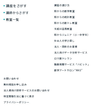
講座をさがす
講座の選び方
和からの数学教室
講師からさがす
和からの統計教室
教室一覧
和からの数トレ教室
生成AI活用教室
和からジュニア（小・中学生）
社会人の学び直し
法人・団体のお客様
法人向けデータ分析サービス
ロマ数トレラン
動画視聴サービス「ハビット」
数学アートサロン“MAS”
お問い合わせ
無料相談お申し込み
法人様向け研修サービスのお問い合わせ
特定商取引法に基づく表示
プライバシーポリシー