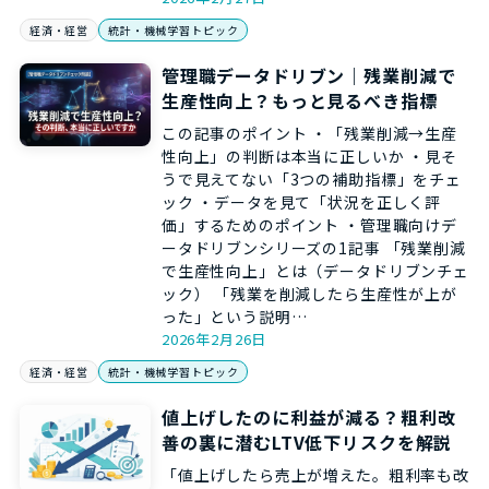
経済・経営
統計・機械学習トピック
管理職データドリブン｜残業削減で
生産性向上？もっと見るべき指標
この記事のポイント ・「残業削減→生産
性向上」の判断は本当に正しいか ・見そ
うで見えてない「3つの補助指標」をチェ
ック ・データを見て「状況を正しく評
価」するためのポイント ・管理職向けデ
ータドリブンシリーズの1記事 「残業削減
で生産性向上」とは（データドリブンチェ
ック） 「残業を削減したら生産性が上が
った」という説明…
2026年2月26日
経済・経営
統計・機械学習トピック
値上げしたのに利益が減る？粗利改
善の裏に潜むLTV低下リスクを解説
「値上げしたら売上が増えた。粗利率も改