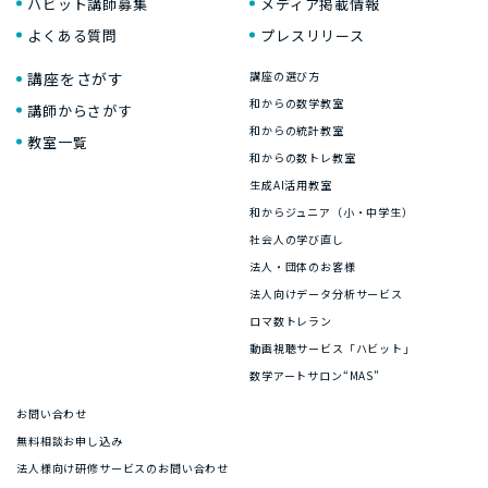
ハビット講師募集
メディア掲載情報
よくある質問
プレスリリース
講座をさがす
講座の選び方
和からの数学教室
講師からさがす
和からの統計教室
教室一覧
和からの数トレ教室
生成AI活用教室
和からジュニア（小・中学生）
社会人の学び直し
法人・団体のお客様
法人向けデータ分析サービス
ロマ数トレラン
動画視聴サービス「ハビット」
数学アートサロン“MAS”
お問い合わせ
無料相談お申し込み
法人様向け研修サービスのお問い合わせ