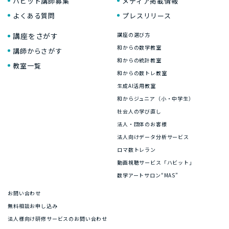
ハビット講師募集
メディア掲載情報
よくある質問
プレスリリース
講座をさがす
講座の選び方
和からの数学教室
講師からさがす
和からの統計教室
教室一覧
和からの数トレ教室
生成AI活用教室
和からジュニア（小・中学生）
社会人の学び直し
法人・団体のお客様
法人向けデータ分析サービス
ロマ数トレラン
動画視聴サービス「ハビット」
数学アートサロン“MAS”
お問い合わせ
無料相談お申し込み
法人様向け研修サービスのお問い合わせ