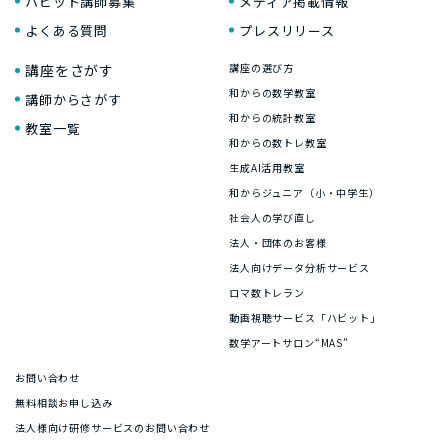
ハビット講師募集
メディア掲載情報
よくある質問
プレスリリース
講座をさがす
講座の選び方
和からの数学教室
講師からさがす
和からの統計教室
教室一覧
和からの数トレ教室
生成AI活用教室
和からジュニア（小・中学生）
社会人の学び直し
法人・団体のお客様
法人向けデータ分析サービス
ロマ数トレラン
動画視聴サービス「ハビット」
数学アートサロン“MAS”
お問い合わせ
無料相談お申し込み
法人様向け研修サービスのお問い合わせ