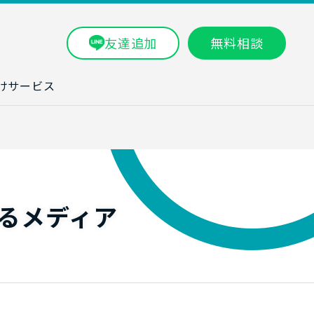
友達追加
無料相談
けサービス
ラム一覧
タ分析研修
ブン・数字力研
るメディア
ービス
ータ分析サービ
研修実績