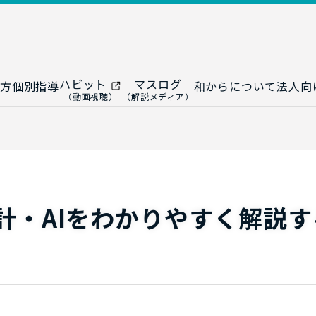
ハビット
マスログ
方
個別指導
和からについて
法人向
（動画視聴）
（解説メディア）
ー
生成AI教室
研修プログ
ップ
大人の統計教室
生成AI研修
ップ
数トレ教室
統計・デー
ップ
大人の数学教室
データドリ
計・AIをわかりやすく解説す
修
プ
和からジュニア
（小・中学生）
AI顧問サ
法人向けデ
ス
導入事例・