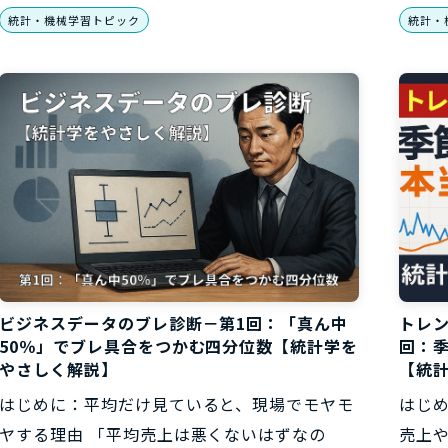
統計・機械学習トピック
統計・
ビジネスデータのブレ診断－第1回：「真ん中
トレ
50％」でブレ具合をつかむ四分位数【統計学を
回：
やさしく解説】
【統
はじめに：平均だけ見ていると、現場でモヤモ
はじ
ヤする理由 「平均売上は悪くないはずなの
売上