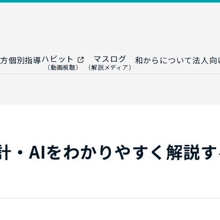
ハビット
マスログ
方
個別指導
和からについて
法人向
（動画視聴）
（解説メディア）
ー
生成AI教室
研修プログ
ップ
大人の統計教室
生成AI研修
ップ
数トレ教室
統計・デー
ップ
大人の数学教室
データドリ
計・AIをわかりやすく解説す
修
プ
和からジュニア
（小・中学生）
AI顧問サ
法人向けデ
ス
導入事例・