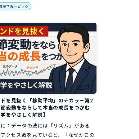
機械学習トピック
ンドを見抜く「移動平均」のチカラ－第2
季節変動をならして本当の成長をつかむ
計学をやさしく解説】
めに：データの波には「リズム」がある
やアクセス数を見ていると、「なぜかこの