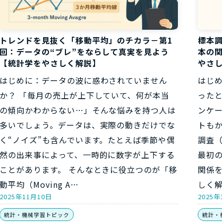
トレンドを見抜く「移動平均」のチカラ－第1
標本
回：データの“ブレ”をならして真実を見よう
本の関
【統計学をやさしく解説】
やさ
はじめに：データの波に惑わされていません
はじ
か？ 「毎月の売上が上下していて、何が本当
った
の傾向かわからない…」そんな悩みを持つ人は
ンケ
多いでしょう。データは、実際の動きだけでな
トも
く“ノイズ”も含んでいます。たとえば季節や偶
調査
然の出来事によって、一時的に数字が上下する
最初
ことがあります。 そんなときに役立つのが「移
関係
動平均（Moving A…
しく解
2025年11月10日
2025年
統計・機械学習トピック
統計・