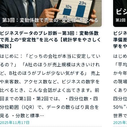
ビジネスデータのブレ診断－第3回：変動係数
ビジ
で売上の“安定性”を比べる【統計学をやさしく
準偏
解説】
学を
はじめに：「どっちの会社が本当に安定してい
はじ
るの？」 「A社のほうが売上規模は大きいけれ
「平
ど、B社のほうがブレが少ない気がする」 売上
か今
や来客数、アクセス数など、ビジネスの数字を
の現
比べるとき、こんな会話がよく出てきます。前
くあ
回までの第1回・第2回では、 ・四分位数・四
四分位
分位範囲（IQR）で、データの散らばり具合を
50％
見る ・分散と標準…
世界で
2025年11月17日
2025年