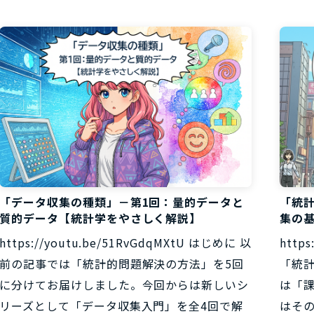
「データ収集の種類」－第1回：量的データと
「統
質的データ【統計学をやさしく解説】
集の
https://youtu.be/51RvGdqMXtU はじめに 以
http
前の記事では「統計的問題解決の方法」を5回
「統
に分けてお届けしました。今回からは新しいシ
は「
リーズとして「データ収集入門」を全4回で解
はその