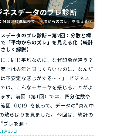
ネスデータのブレ診断－第2回：分散と標
差で「平均からのズレ」を見える化【統計
やさしく解説】
めに：同じ平均なのに、なぜ印象が違う？
均売上は去年と同じくらいなのに、なんだ
年は不安定な感じがする……」 ビジネス
場では、こんなモヤモヤを感じることがよ
ります。前回（第1回）では、四分位数や
範囲（IQR）を使って、データの“真ん中
”の散らばりを見ました。 今回は、統計の
“ブレを測…
11月15日