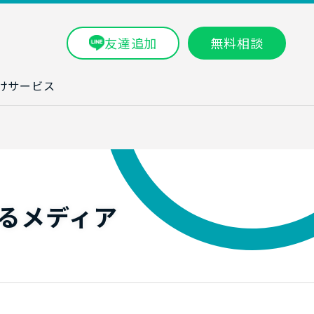
友達追加
無料相談
けサービス
ラム一覧
タ分析研修
ブン・数字力研
るメディア
ービス
ータ分析サービ
研修実績