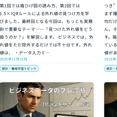
第1回では箱ひげ図の読み方、第2回では
つき”
1.5×IQRルールによる外れ値の見つけ方を学
まず
びました。最終回となる今回は、もっとも実務
均だ
的で重要なテーマ──「見つけた外れ値をどう
ん。
扱うのか？」を解説します。 ビジネスでは、外
す。
れ値をただ除外するだけでは不十分です。外れ
てい
値は、 ・データ入力ミ…
値が
2025年11月21日
2025年
統計・機械学習トピック
統計・