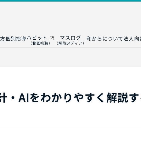
ハビット
マスログ
方
個別指導
和からについて
法人向
（動画視聴）
（解説メディア）
ー
生成AI教室
研修プログ
け
ップ
大人の統計教室
生成AI研修
ップ
数トレ教室
統計・デー
ップ
大人の数学教室
データドリ
計・AIをわかりやすく解説す
修
プ
和からジュニア
（小・中学生）
AI顧問サ
法人向けデ
ス
導入事例・