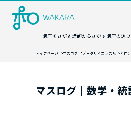
講座をさがす
講師からさがす
講座の選び
講座カレンダ
トップページ
マスログ
データサイエンス初心者向
生成AI講座マ
統計学講座マ
数字力講座マ
マスログ｜数学・統
数学講座マッ