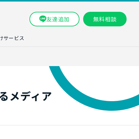
友達追加
無料相談
けサービス
ラム一覧
タ分析研修
ブン・数字力研
るメディア
ービス
ータ分析サービ
研修実績