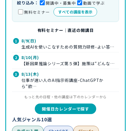
絞り込み：
開講中・募集中
動画で学ぶ
無料セミナー
すべての講座を表示
有料セミナー｜直近の開講日
8/9(日)
生成AIを使いこなすための質問力研修-よい答…
8/10(月)
【新因果推論シリーズ第５弾】施策は“どんな…
8/13(木)
仕事が速い人のAI指示術講座-ChatGPTか
ら“欲…
もっと先の日程・他の講座は下のカレンダーから
開催日カレンダーで探す
人気ジャンル10選