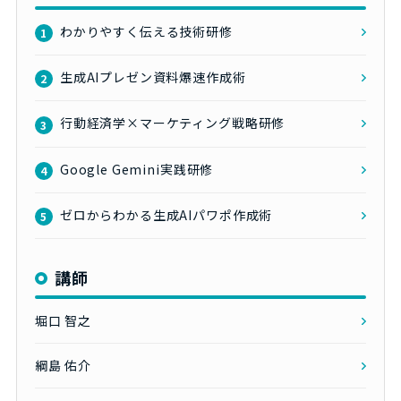
わかりやすく伝える技術研修
1
生成AIプレゼン資料爆速作成術
2
行動経済学×マーケティング戦略研修
3
Google Gemini実践研修
4
ゼロからわかる生成AIパワポ作成術
5
講師
堀口 智之
綱島 佑介