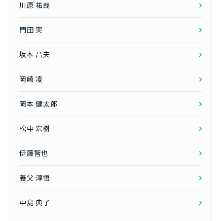
川原 祐哉
門田 実
坂本 昌夫
岡崎 凌
岡本 健太郎
松中 宏樹
伊藤智也
養父 淳悟
中島 典子