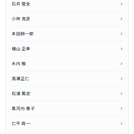
石井 俊全
小林 克彦
本田耕一郎
檜山 正幸
木内 敬
高瀬正仁
松浦 篤史
黒河内 春子
仁平 政一