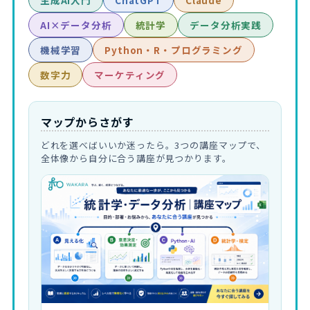
生成AI入門
ChatGPT
Claude
AI×データ分析
統計学
データ分析実践
機械学習
Python・R・プログラミング
数字力
マーケティング
マップからさがす
どれを選べばいいか迷ったら。3つの講座マップで、
全体像から自分に合う講座が見つかります。