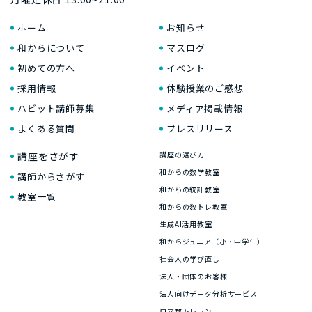
ホーム
お知らせ
和からについて
マスログ
初めての方へ
イベント
採用情報
体験授業のご感想
ハビット講師募集
メディア掲載情報
よくある質問
プレスリリース
講座をさがす
講座の選び方
和からの数学教室
講師からさがす
和からの統計教室
教室一覧
和からの数トレ教室
生成AI活用教室
和からジュニア（小・中学生）
社会人の学び直し
法人・団体のお客様
法人向けデータ分析サービス
ロマ数トレラン